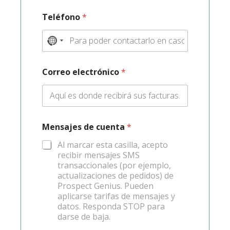
Teléfono
*
N
o
Correo electrónico
*
c
o
u
n
Mensajes de cuenta
*
t
Al marcar esta casilla, acepto
recibir mensajes SMS
r
transaccionales (por ejemplo,
y
actualizaciones de pedidos) de
Prospect Genius. Pueden
s
aplicarse tarifas de mensajes y
datos. Responda STOP para
e
darse de baja.
l