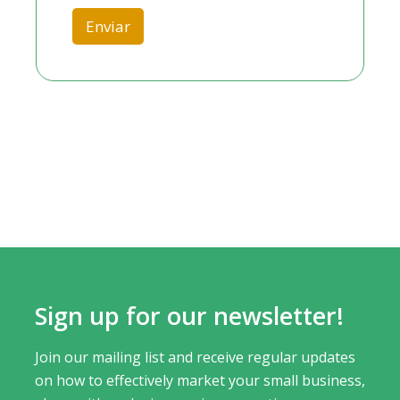
e
Enviar
c
t
e
d
Sign up for our newsletter!
Join our mailing list and receive regular updates
on how to effectively market your small business,