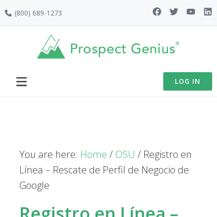
Skip
Skip
Skip
(800) 689-1273
to
to
to
primary
main
footer
navigation
content
LOG IN
You are here:
Home
/
OSU
/
Registro en
Línea – Rescate de Perfil de Negocio de
Google
Registro en Línea –