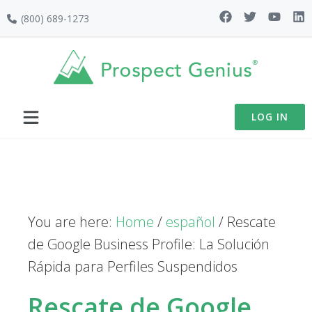
Skip
Skip
Skip
(800) 689-1273
to
to
to
primary
main
footer
navigation
content
LOG IN
You are here:
Home
/
español
/
Rescate
de Google Business Profile: La Solución
Rápida para Perfiles Suspendidos
Rescate de Google