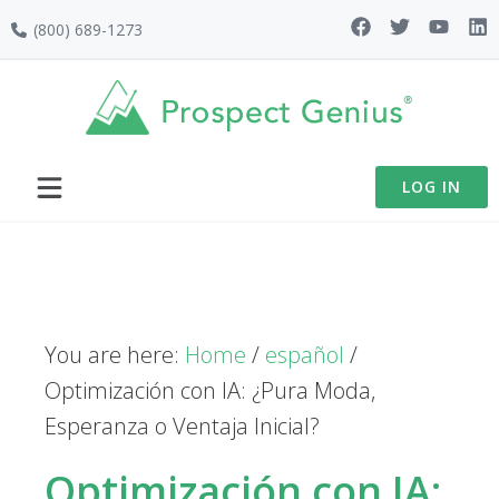
Skip
Skip
Skip
(800) 689-1273
to
to
to
primary
main
footer
navigation
content
LOG IN
You are here:
Home
/
español
/
Optimización con IA: ¿Pura Moda,
Esperanza o Ventaja Inicial?
Optimización con IA: